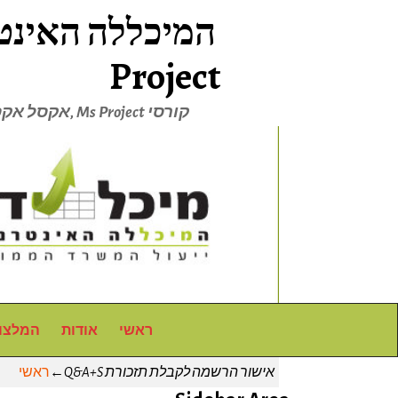
Project
קורסי Ms Project ,אקסל אקסל VBA אקסס
ראשי
אודות
המלצו
אישור הרשמה לקבלת תזכורת Q&A+S
←
ראשי