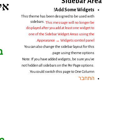
Sidebar Area
איש
Add Some Widgets!
This theme has been designed to be used with
sidebars.
This message will no longer be
displayed after you add at least one widget to
one of the Sidebar Widget Areas using the
Appearance → Widgets control panel.
You can also change the sidebar layout for this
ב
page using theme options.
Note: If you have added widgets, be sure you've
not hidden all sidebars on the Per Page options.
You could switch this page to One Column.
התחבר